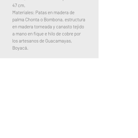
47 cm.
Materiales: Patas en madera de
palma Chonta o Bombona, estructura
en madera torneada y canasto tejido
a mano en fique e hilo de cobre por
los artesanos de Guacamayas,
Boyacá.
Diseño: Ceci Arango 1993. Declarado
ícono del diseño colombiano por la
revista Segundo Acto de la
Universidad Nacional de Colombia en
1993. Ha formado parte de varias
exposiciones y ferias de arte y diseño
alrededor del mundo en donde Ceci
Arango ha participado.
Cuidado del Producto