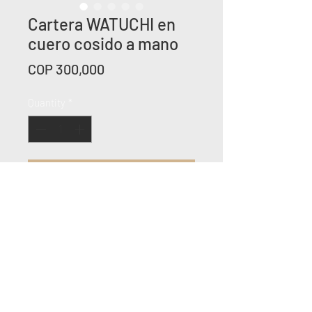
Cartera WATUCHI en
cuero cosido a mano
Price
COP 300,000
Quantity
*
Add to Cart
Cuero de res cosido a mano por 
nuestra artesana Sorany, con asa 
tejida en bejuco yaré por artesanos 
mayores e indígenas.