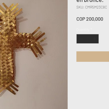
SKU: CMR5M23C8C
Pr
COP 200,000
Quantity
*