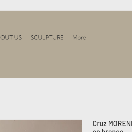
OUT US
SCULPTURE
More
Cruz MORENI
en bronce.