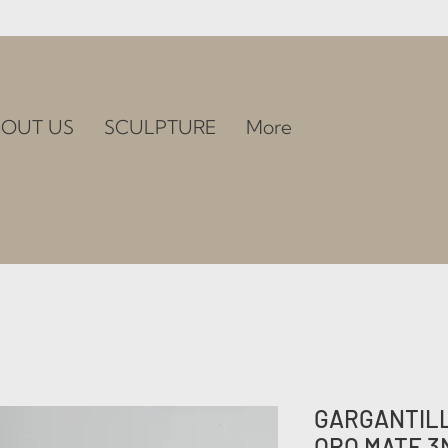
OUT US
SCULPTURE
More
GARGANTILL
ORO MATE 3