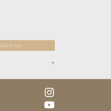
ce
Add to Cart
r ubicación del estampado en el
do que se reciba puede ser
gen, no exacto.