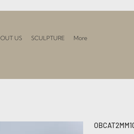
OUT US
SCULPTURE
More
OBCAT2MM1