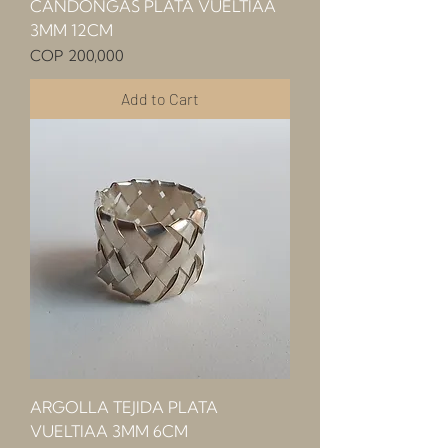
CANDONGAS PLATA VUELTIAA
3MM 12CM
Price
COP 200,000
Add to Cart
ARGOLLA TEJIDA PLATA
VUELTIAA 3MM 6CM