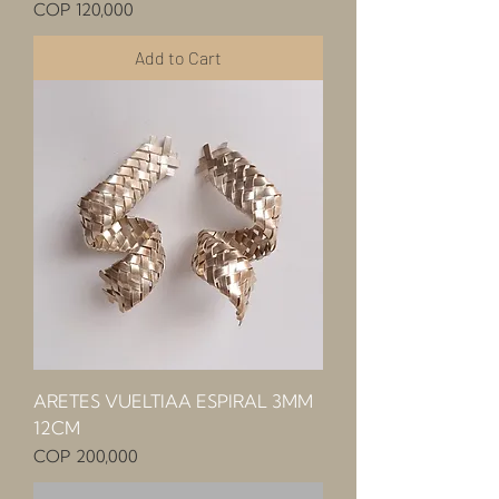
Price
COP 120,000
Add to Cart
ARETES VUELTIAA ESPIRAL 3MM
12CM
Price
COP 200,000