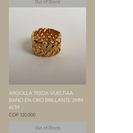
Out of Stock
ARGOLLA TEJIDA VUELTIAA
BAÑO EN ORO BRILLANTE 2MM
6CM
Price
COP 120,000
Out of Stock