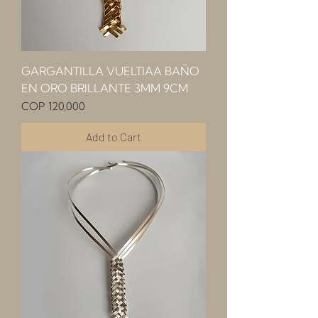
GARGANTILLA VUELTIAA BAÑO
EN ORO BRILLANTE 3MM 9CM
Price
COP 120,000
Add to Cart