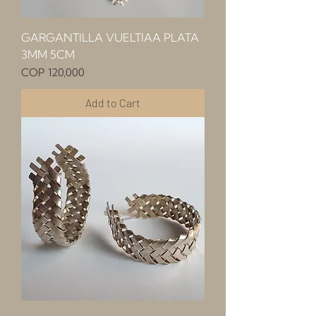
GARGANTILLA VUELTIAA PLATA
3MM 5CM
Price
COP 120,000
Add to Cart